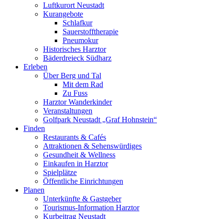
Luftkurort Neustadt
Kurangebote
Schlafkur
Sauerstofftherapie
Pneumokur
Historisches Harztor
Bäderdreieck Südharz
Erleben
Über Berg und Tal
Mit dem Rad
Zu Fuss
Harztor Wanderkinder
Veranstaltungen
Golfpark Neustadt „Graf Hohnstein“
Finden
Restaurants & Cafés
Attraktionen & Sehenswürdiges
Gesundheit & Wellness
Einkaufen in Harztor
Spielplätze
Öffentliche Einrichtungen
Planen
Unterkünfte & Gastgeber
Tourismus-Information Harztor
Kurbeitrag Neustadt