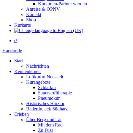
Kurkarten-Partner werden
Anreise & ÖPNV
Kontakt
Shop
Kurkarte
0
Harztor.de
Start
Nachrichten
Kennenlernen
Luftkurort Neustadt
Kurangebote
Schlafkur
Sauerstofftherapie
Pneumokur
Historisches Harztor
Bäderdreieck Südharz
Erleben
Über Berg und Tal
Mit dem Rad
Zu Fuss