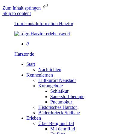
Zum Inhalt springen
Skip to content
Tourismus-Information Harztor
0
Harztor.de
Start
Nachrichten
Kennenlernen
Luftkurort Neustadt
Kurangebote
Schlafkur
Sauerstofftherapie
Pneumokur
Historisches Harztor
Bäderdreieck Südharz
Erleben
Über Berg und Tal
Mit dem Rad