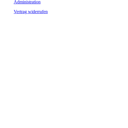
Administration
Vertrag widerrufen
So erreichst du uns:
036331 462-77
tourismus@harztor.de
www.harztor-
erlebenswert.de
Stolberger Straße
3, 99768 Harztor
OT Neustadt
Montag: 9 - 12
Uhr I 14 - 16 Uhr
Dienstag: 9 - 12
Uhr I 14 - 18 Uhr
Mittwoch: 9 - 12
Uhr
Donnerstag: 9 - 12
Uhr I 14 - 16 Uhr
Freitag: 9 - 12 Uhr
Samstag: 10 - 12