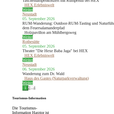
Taschenlampenkonzert mit Rumpelstil bei HEX
HEX Erlebniswelt
Weiter
Neustadt
05. September 2026
RUM-Wanderung: Outdoor-RUM-Tasting und Naturführ
dem Feuersalamanderpfad
Holzpavillon am Mühlbergsweg
Weiter
Rothesütte
05. September 2026
Theater "Die Hexe Baba Jaga" bei HEX
HEX Erlebniswelt
Weiter
Neustadt
06. September 2026
Wanderung zum Dr. Wald
Haus des Gastes (Naturparkverwaltung)
Weiter
2
...
4
1
Tourismus-Information
Die Tourismus-
Information Harztor ist