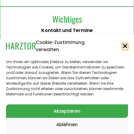
Wichtiges
Kontakt und Termine
Barrierefreiheit
Cookie-Zustimmung
verwalten
Impressum
Datenschutzerklärung
Um Ihnen ein optimales Erlebnis zu bieten, verwenden wir
Technologien wie Cookies, um Geräteinformationen zu speichern
Administration
und/oder darauf zuzugreifen. Wenn Sie diesen Technologien
zustimmen, können wir Daten wie das Surfverhalten oder
Harztor.de als Web-App
eindeutige IDs auf dieser Website verarbeiten. Wenn Sie Ihre
auf
Zustimmung nicht erteilen oder zurückziehen, können bestimmte
iPhone und Android
Merkmale und Funktionen beeinträchtigt werden.
Akzeptieren
Ablehnen
© 2024 – 2026 Landgemeinde Harztor. Alle Rechte