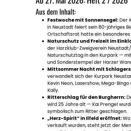
Aus dem Inhalt:
Festwoche mit Sonnensegel:
Der 
in Neustadt feiert sein 80-jähriges 
Ortschaftsrat hatte ein besondere
Naturschutz und Freizeit im Einkl
der Harzklub-Zweigverein Neustad
Naturschutztag in den Kurpark — mi
und Sonderstempel der Harzer Wan
Mittsommer Nacht mit Schlagers
verwandelt sich der Kurpark Neustad
Kevin Neon, Lasershow, Mega-Bingo
Kaily.
Ritterschlag für den Burgherrn:
De
wird 25 Jahre alt — Kai Prengel wurd
symbolisch zum Ritter geschlagen.
„Herz-Spirit“ in Ilfeld eröffnet:
Wo 
verkauft wurden, steht jetzt der Me