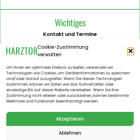
Wichtiges
Kontakt und Termine
Barrierefreiheit
Cookie-Zustimmung
verwalten
Impressum
Datenschutzerklärung
Um Ihnen ein optimales Erlebnis zu bieten, verwenden wir
Technologien wie Cookies, um Geräteinformationen zu speichern
Administration
und/oder darauf zuzugreifen. Wenn Sie diesen Technologien
zustimmen, können wir Daten wie das Surfverhalten oder
Harztor.de als Web-App
eindeutige IDs auf dieser Website verarbeiten. Wenn Sie Ihre
auf
Zustimmung nicht erteilen oder zurückziehen, können bestimmte
iPhone und Android
Merkmale und Funktionen beeinträchtigt werden.
Akzeptieren
Ablehnen
© 2024 – 2026 Landgemeinde Harztor. Alle Rechte