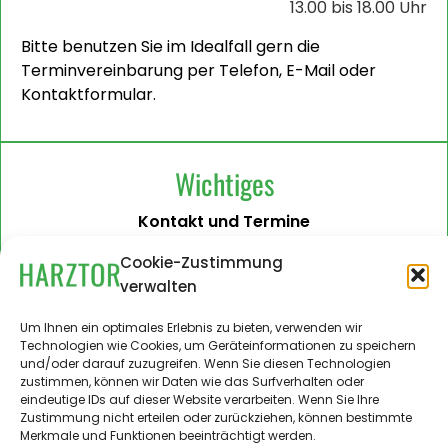
13.00 bis 18.00 Uhr
Bitte benutzen Sie im Idealfall gern die
Terminvereinbarung per Telefon, E-Mail oder
Kontaktformular.
Wichtiges
Kontakt und Termine
Barrierefreiheit
Cookie-Zustimmung
verwalten
Impressum
Datenschutzerklärung
Um Ihnen ein optimales Erlebnis zu bieten, verwenden wir
Technologien wie Cookies, um Geräteinformationen zu speichern
Administration
und/oder darauf zuzugreifen. Wenn Sie diesen Technologien
zustimmen, können wir Daten wie das Surfverhalten oder
Harztor.de als Web-App
eindeutige IDs auf dieser Website verarbeiten. Wenn Sie Ihre
auf
Zustimmung nicht erteilen oder zurückziehen, können bestimmte
iPhone und Android
Merkmale und Funktionen beeinträchtigt werden.