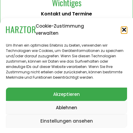
Wichtiges
Kontakt und Termine
Barrierefreiheit
Cookie-Zustimmung
verwalten
Impressum
Datenschutzerklärung
Um Ihnen ein optimales Erlebnis zu bieten, verwenden wir
Technologien wie Cookies, um Geräteinformationen zu speichern
Administration
und/oder darauf zuzugreifen. Wenn Sie diesen Technologien
zustimmen, können wir Daten wie das Surfverhalten oder
Harztor.de als Web-App
eindeutige IDs auf dieser Website verarbeiten. Wenn Sie Ihre
auf
Zustimmung nicht erteilen oder zurückziehen, können bestimmte
iPhone und Android
Merkmale und Funktionen beeinträchtigt werden.
Akzeptieren
Ablehnen
© 2024 – 2026 Landgemeinde Harztor. Alle Rechte
vorbehalten.
Einstellungen ansehen