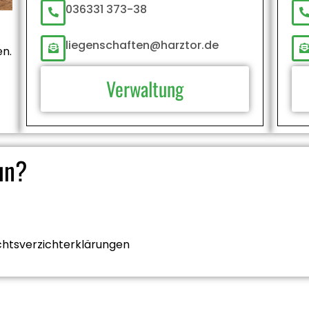
036331 373-38
liegenschaften@harztor.de
en.
Verwaltung
un?
chtsverzichterklärungen