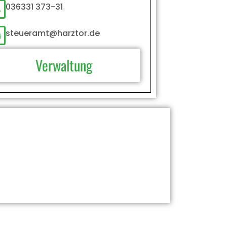
036331 373-31
steueramt@harztor.de
Verwaltung