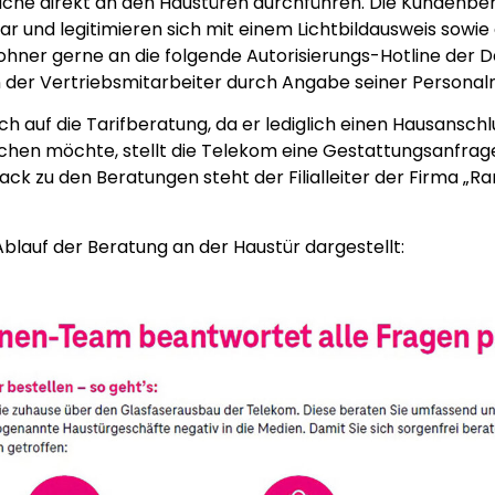
he direkt an den Haustüren durchführen. Die Kundenbera
r und legitimieren sich mit einem Lichtbildausweis sowie
wohner gerne an die folgende Autorisierungs-Hotline de
der Vertriebsmitarbeiter durch Angabe seiner Personaln
ch auf die Tarifberatung, da er lediglich einen Hausansch
uchen möchte, stellt die Telekom eine Gestattungsanfrage
 zu den Beratungen steht der Filialleiter der Firma „Ra
 Ablauf der Beratung an der Haustür dargestellt: