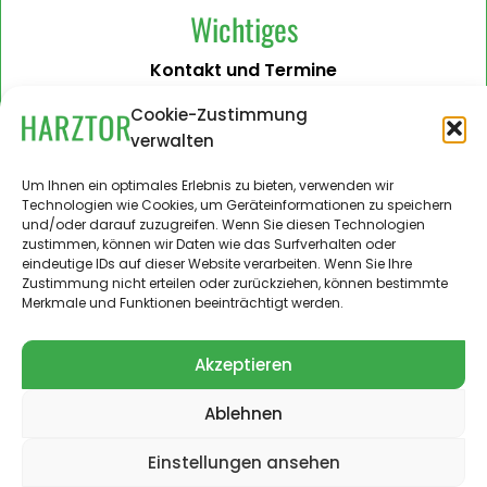
Wichtiges
Kontakt und Termine
Barrierefreiheit
Cookie-Zustimmung
verwalten
Impressum
Datenschutzerklärung
Um Ihnen ein optimales Erlebnis zu bieten, verwenden wir
Technologien wie Cookies, um Geräteinformationen zu speichern
Administration
und/oder darauf zuzugreifen. Wenn Sie diesen Technologien
zustimmen, können wir Daten wie das Surfverhalten oder
Harztor.de als Web-App
eindeutige IDs auf dieser Website verarbeiten. Wenn Sie Ihre
auf
Zustimmung nicht erteilen oder zurückziehen, können bestimmte
iPhone und Android
Merkmale und Funktionen beeinträchtigt werden.
Akzeptieren
Ablehnen
© 2024 – 2026 Landgemeinde Harztor. Alle Rechte
vorbehalten.
Einstellungen ansehen