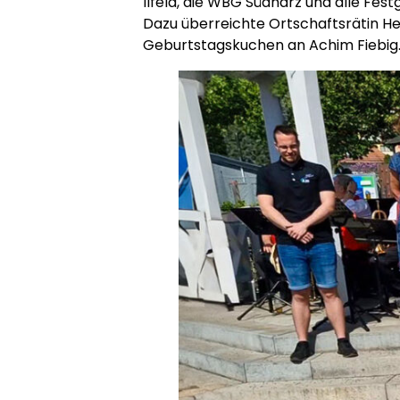
Ilfeld, die WBG Südharz und alle Fes
Dazu überreichte Ortschaftsrätin H
Geburtstagskuchen an Achim Fiebig