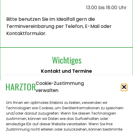
13.00 bis 18.00 Uhr
Bitte benutzen Sie im Idealfall gern die
Terminvereinbarung per Telefon, E-Mail oder
Kontaktformular.
Wichtiges
Kontakt und Termine
Barrierefreiheit
Cookie-Zustimmung
verwalten
Impressum
Datenschutzerklärung
Um Ihnen ein optimales Erlebnis zu bieten, verwenden wir
Technologien wie Cookies, um Geräteinformationen zu speichern
Administration
und/oder darauf zuzugreifen. Wenn Sie diesen Technologien
zustimmen, können wir Daten wie das Surfverhalten oder
Harztor.de als Web-App
eindeutige IDs auf dieser Website verarbeiten. Wenn Sie Ihre
auf
Zustimmung nicht erteilen oder zurückziehen, können bestimmte