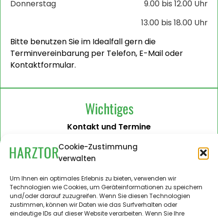
Donnerstag
9.00 bis 12.00 Uhr
13.00 bis 18.00 Uhr
Bitte benutzen Sie im Idealfall gern die
Terminvereinbarung per Telefon, E-Mail oder
Kontaktformular.
Wichtiges
Kontakt und Termine
Barrierefreiheit
Cookie-Zustimmung
verwalten
Impressum
Datenschutzerklärung
Um Ihnen ein optimales Erlebnis zu bieten, verwenden wir
Technologien wie Cookies, um Geräteinformationen zu speichern
Administration
und/oder darauf zuzugreifen. Wenn Sie diesen Technologien
zustimmen, können wir Daten wie das Surfverhalten oder
Harztor.de als Web-App
eindeutige IDs auf dieser Website verarbeiten. Wenn Sie Ihre