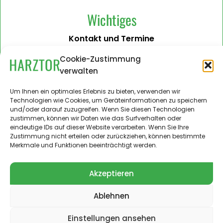
Wichtiges
Kontakt und Termine
Barrierefreiheit
Cookie-Zustimmung
verwalten
Impressum
Datenschutzerklärung
Um Ihnen ein optimales Erlebnis zu bieten, verwenden wir
Technologien wie Cookies, um Geräteinformationen zu speichern
Administration
und/oder darauf zuzugreifen. Wenn Sie diesen Technologien
zustimmen, können wir Daten wie das Surfverhalten oder
Harztor.de als Web-App
eindeutige IDs auf dieser Website verarbeiten. Wenn Sie Ihre
auf
Zustimmung nicht erteilen oder zurückziehen, können bestimmte
iPhone und Android
Merkmale und Funktionen beeinträchtigt werden.
Akzeptieren
Ablehnen
© 2024 – 2026 Landgemeinde Harztor. Alle Rechte
vorbehalten.
Einstellungen ansehen