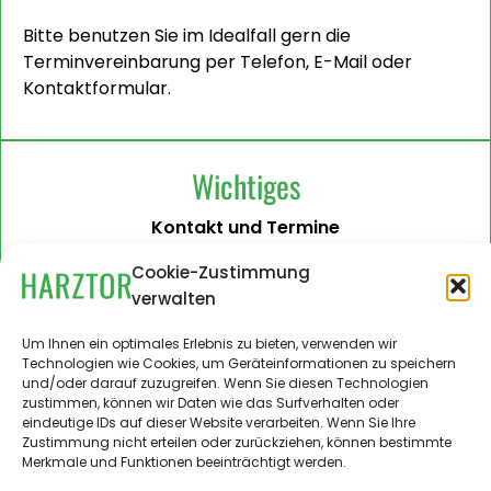
Bitte benutzen Sie im Idealfall gern die
Terminvereinbarung per Telefon, E-Mail oder
Kontaktformular.
Wichtiges
Kontakt und Termine
Barrierefreiheit
Cookie-Zustimmung
verwalten
Impressum
Datenschutzerklärung
Um Ihnen ein optimales Erlebnis zu bieten, verwenden wir
Technologien wie Cookies, um Geräteinformationen zu speichern
Administration
und/oder darauf zuzugreifen. Wenn Sie diesen Technologien
zustimmen, können wir Daten wie das Surfverhalten oder
Harztor.de als Web-App
eindeutige IDs auf dieser Website verarbeiten. Wenn Sie Ihre
auf
Zustimmung nicht erteilen oder zurückziehen, können bestimmte
iPhone und Android
Merkmale und Funktionen beeinträchtigt werden.