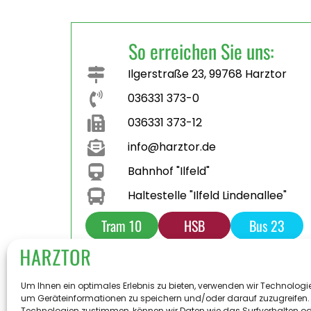
So erreichen Sie uns:
Ilgerstraße 23, 99768 Harztor
036331 373-0
036331 373-12
info@harztor.de
Bahnhof "Ilfeld"
Haltestelle "Ilfeld Lindenallee"
Tram 10
HSB
Bus 23
Bus 231
Parkplatz
Toilette
Um Ihnen ein optimales Erlebnis zu bieten, verwenden wir Technologi
um Geräteinformationen zu speichern und/oder darauf zuzugreifen.
Technologien zustimmen, können wir Daten wie das Surfverhalten od