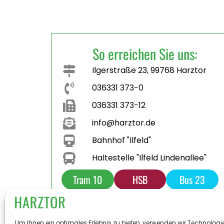
So erreichen Sie uns:
Ilgerstraße 23, 99768 Harztor
036331 373-0
036331 373-12
info@harztor.de
Bahnhof "Ilfeld"
Haltestelle "Ilfeld Lindenallee"
Tram 10
HSB
Bus 23
Bus 231
Parkplatz
Toilette
Um Ihnen ein optimales Erlebnis zu bieten, verwenden wir Technologi