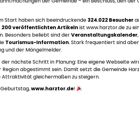
Bekanntmachungen der Gemeinde – ein Beschluss, den d
dem Start haben sich beeindruckende
324.022 Besucher
au
r
200 veröffentlichten Artikeln
ist www.harztor.de zu e
. Besonders beliebt sind der
Veranstaltungskalender
ie
Tourismus-Information
. Stark frequentiert sind abe
ng und der Mängelmelder.
 der nächste Schritt in Planung: Eine eigene Webseite wird
Region abgestimmt sein. Damit setzt die Gemeinde Harzt
e Attraktivität gleichermaßen zu steigern.
 Geburtstag,
www.harztor.de
!