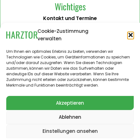
Wichtiges
Kontakt und Termine
Barrierefreiheit
Cookie-Zustimmung
verwalten
Impressum
Datenschutzerklärung
Um Ihnen ein optimales Erlebnis zu bieten, verwenden wir
Technologien wie Cookies, um Geräteinformationen zu speichern
Administration
und/oder darauf zuzugreifen. Wenn Sie diesen Technologien
zustimmen, können wir Daten wie das Surfverhalten oder
Harztor.de als Web-App
eindeutige IDs auf dieser Website verarbeiten. Wenn Sie Ihre
auf
Zustimmung nicht erteilen oder zurückziehen, können bestimmte
iPhone und Android
Merkmale und Funktionen beeinträchtigt werden.
Akzeptieren
Ablehnen
© 2024 – 2026 Landgemeinde Harztor. Alle Rechte
vorbehalten.
Einstellungen ansehen