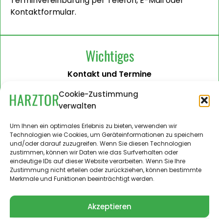
Terminvereinbarung per Telefon, E-Mail oder
Kontaktformular.
Wichtiges
Kontakt und Termine
Barrierefreiheit
Cookie-Zustimmung
verwalten
Impressum
Datenschutzerklärung
Um Ihnen ein optimales Erlebnis zu bieten, verwenden wir
Technologien wie Cookies, um Geräteinformationen zu speichern
Administration
und/oder darauf zuzugreifen. Wenn Sie diesen Technologien
zustimmen, können wir Daten wie das Surfverhalten oder
Harztor.de als Web-App
eindeutige IDs auf dieser Website verarbeiten. Wenn Sie Ihre
auf
Zustimmung nicht erteilen oder zurückziehen, können bestimmte
iPhone und Android
Merkmale und Funktionen beeinträchtigt werden.
Akzeptieren