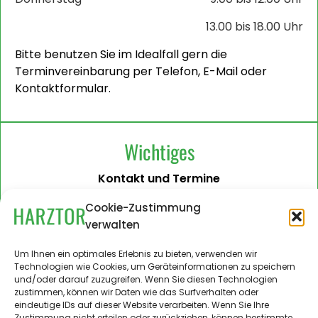
13.00 bis 18.00 Uhr
Bitte benutzen Sie im Idealfall gern die
Terminvereinbarung per Telefon, E-Mail oder
Kontaktformular.
Wichtiges
Kontakt und Termine
Barrierefreiheit
Cookie-Zustimmung
verwalten
Impressum
Datenschutzerklärung
Um Ihnen ein optimales Erlebnis zu bieten, verwenden wir
Technologien wie Cookies, um Geräteinformationen zu speichern
Administration
und/oder darauf zuzugreifen. Wenn Sie diesen Technologien
zustimmen, können wir Daten wie das Surfverhalten oder
Harztor.de als Web-App
eindeutige IDs auf dieser Website verarbeiten. Wenn Sie Ihre
auf
Zustimmung nicht erteilen oder zurückziehen, können bestimmte