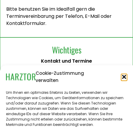
Bitte benutzen Sie im Idealfall gern die
Terminvereinbarung per Telefon, E-Mail oder
Kontaktformular.
Wichtiges
Kontakt und Termine
Barrierefreiheit
Cookie-Zustimmung
verwalten
Impressum
Datenschutzerklärung
Um Ihnen ein optimales Erlebnis zu bieten, verwenden wir
Technologien wie Cookies, um Geräteinformationen zu speichern
Administration
und/oder darauf zuzugreifen. Wenn Sie diesen Technologien
zustimmen, können wir Daten wie das Surfverhalten oder
Harztor.de als Web-App
eindeutige IDs auf dieser Website verarbeiten. Wenn Sie Ihre
auf
Zustimmung nicht erteilen oder zurückziehen, können bestimmte
iPhone und Android
Merkmale und Funktionen beeinträchtigt werden.