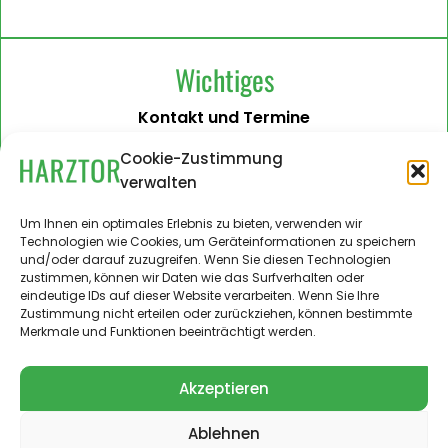
Wichtiges
Kontakt und Termine
Barrierefreiheit
Cookie-Zustimmung
verwalten
Impressum
Datenschutzerklärung
Um Ihnen ein optimales Erlebnis zu bieten, verwenden wir
Technologien wie Cookies, um Geräteinformationen zu speichern
Administration
und/oder darauf zuzugreifen. Wenn Sie diesen Technologien
zustimmen, können wir Daten wie das Surfverhalten oder
Harztor.de als Web-App
eindeutige IDs auf dieser Website verarbeiten. Wenn Sie Ihre
auf
Zustimmung nicht erteilen oder zurückziehen, können bestimmte
iPhone und Android
Merkmale und Funktionen beeinträchtigt werden.
Akzeptieren
Ablehnen
© 2024 – 2026 Landgemeinde Harztor. Alle Rechte