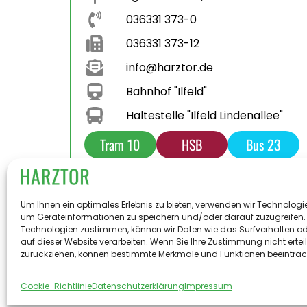
036331 373-0
036331 373-12
info@harztor.de
Bahnhof "Ilfeld"
Haltestelle "Ilfeld Lindenallee"
Tram 10
HSB
Bus 23
Bus 231
Parkplatz
Toilette
Um Ihnen ein optimales Erlebnis zu bieten, verwenden wir Technologi
um Geräteinformationen zu speichern und/oder darauf zuzugreifen.
Technologien zustimmen, können wir Daten wie das Surfverhalten od
auf dieser Website verarbeiten. Wenn Sie Ihre Zustimmung nicht ertei
© 2
zurückziehen, können bestimmte Merkmale und Funktionen beeinträc
Cookie-Richtlinie
Datenschutzerklärung
Impressum