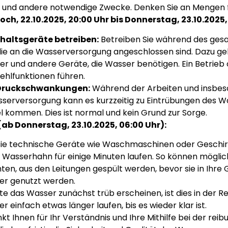
g und andere notwendige Zwecke. Denken Sie an Mengen f
, 22.10.2025, 20:00 Uhr bis Donnerstag, 23.10.2025, 
haltsgeräte betreiben:
Betreiben Sie während des ges
die an die Wasserversorgung angeschlossen sind. Dazu g
r und andere Geräte, die Wasser benötigen. Ein Betrie
ehlfunktionen führen.
 Druckschwankungen:
Während der Arbeiten und insbes
erversorgung kann es kurzzeitig zu Eintrübungen des W
ommen. Dies ist normal und kein Grund zur Sorge.
b Donnerstag, 23.10.2025, 06:00 Uhr):
ie technische Geräte wie Waschmaschinen oder Geschirr
 Wasserhahn für einige Minuten laufen. So können möglic
ten, aus den Leitungen gespült werden, bevor sie in Ihre
der genutzt werden.
te das Wasser zunächst trüb erscheinen, ist dies in der R
er einfach etwas länger laufen, bis es wieder klar ist.
Ihnen für Ihr Verständnis und Ihre Mithilfe bei der rei