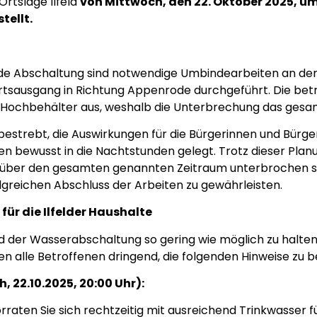
rtslage Ilfeld
von Mittwoch, den 22. Oktober 2025, um
tellt.
de Abschaltung sind notwendige Umbindearbeiten an der 
tsausgang in Richtung Appenrode durchgeführt. Die betr
er Hochbehälter aus, weshalb die Unterbrechung das gesam
strebt, die Auswirkungen für die Bürgerinnen und Bürger 
en bewusst in die Nachtstunden gelegt. Trotz dieser Pl
über den gesamten genannten Zeitraum unterbrochen sei
greichen Abschluss der Arbeiten zu gewährleisten.
für die Ilfelder Haushalte
der Wasserabschaltung so gering wie möglich zu halten
 alle Betroffenen dringend, die folgenden Hinweise zu 
, 22.10.2025, 20:00 Uhr):
raten Sie sich rechtzeitig mit ausreichend Trinkwasser 