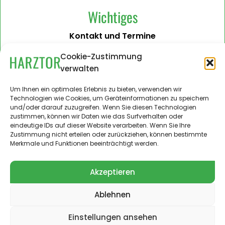
Wichtiges
Kontakt und Termine
Barrierefreiheit
Cookie-Zustimmung
verwalten
Impressum
Datenschutzerklärung
Um Ihnen ein optimales Erlebnis zu bieten, verwenden wir
Technologien wie Cookies, um Geräteinformationen zu speichern
Administration
und/oder darauf zuzugreifen. Wenn Sie diesen Technologien
zustimmen, können wir Daten wie das Surfverhalten oder
Harztor.de als Web-App
eindeutige IDs auf dieser Website verarbeiten. Wenn Sie Ihre
auf
Zustimmung nicht erteilen oder zurückziehen, können bestimmte
iPhone und Android
Merkmale und Funktionen beeinträchtigt werden.
Akzeptieren
Ablehnen
© 2024 – 2026 Landgemeinde Harztor. Alle Rechte
vorbehalten.
Einstellungen ansehen