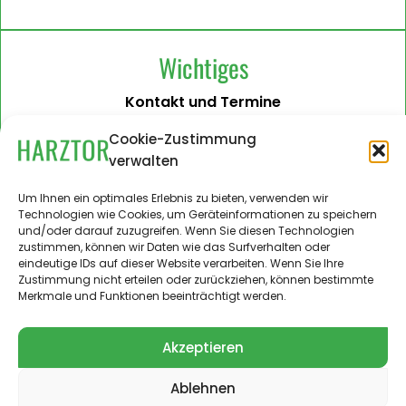
Wichtiges
Kontakt und Termine
Barrierefreiheit
Cookie-Zustimmung
verwalten
Impressum
Datenschutzerklärung
Um Ihnen ein optimales Erlebnis zu bieten, verwenden wir
Technologien wie Cookies, um Geräteinformationen zu speichern
Administration
und/oder darauf zuzugreifen. Wenn Sie diesen Technologien
zustimmen, können wir Daten wie das Surfverhalten oder
Harztor.de als Web-App
eindeutige IDs auf dieser Website verarbeiten. Wenn Sie Ihre
auf
Zustimmung nicht erteilen oder zurückziehen, können bestimmte
iPhone und Android
Merkmale und Funktionen beeinträchtigt werden.
Akzeptieren
Ablehnen
© 2024 – 2026 Landgemeinde Harztor. Alle Rechte