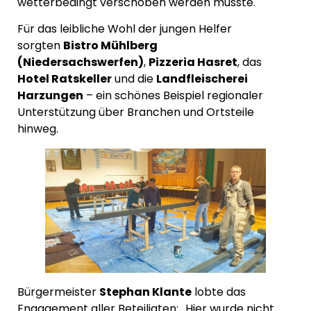
wetterbedingt verschoben werden musste.
Für das leibliche Wohl der jungen Helfer
sorgten
Bistro Mühlberg
(Niedersachswerfen)
,
Pizzeria Hasret
, das
Hotel Ratskeller
und die
Landfleischerei
Harzungen
– ein schönes Beispiel regionaler
Unterstützung über Branchen und Ortsteile
hinweg.
Bürgermeister
Stephan Klante
lobte das
Engagement aller Beteiligten: „Hier wurde nicht