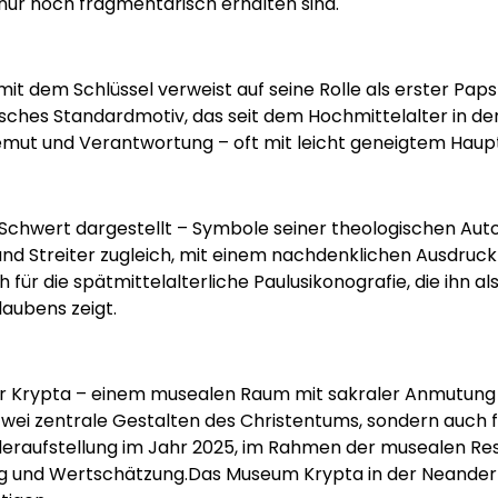
 nur noch fragmentarisch erhalten sind.
mit dem Schlüssel verweist auf seine Rolle als erster Pap
fisches Standardmotiv, das seit dem Hochmittelalter in der 
 Demut und Verantwortung – oft mit leicht geneigtem Haup
d Schwert dargestellt – Symbole seiner theologischen Auto
ten und Streiter zugleich, mit einem nachdenklichen Ausdru
 für die spätmittelalterliche Paulusikonografie, die ihn al
laubens zeigt.
der Krypta – einem musealen Raum mit sakraler Anmutung –
r zwei zentrale Gestalten des Christentums, sondern auch 
deraufstellung im Jahr 2025, im Rahmen der musealen Rest
ng und Wertschätzung.Das Museum Krypta in der Neanderkl