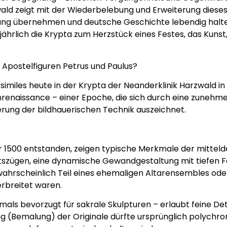
rzwald zeigt mit der Wiederbelebung und Erweiterung die
tung übernehmen und deutsche Geschichte lebendig hal
lljährlich die Krypta zum Herzstück eines Festes, das Kunst
r Apostelfiguren Petrus und Paulus?
similes heute in der Krypta der Neanderklinik Harzwald in 
rührenaissance – einer Epoche, die sich durch eine zunehme
erung der bildhauerischen Technik auszeichnet.
hr 1500 entstanden, zeigen typische Merkmale der mitteld
tszügen, eine dynamische Gewandgestaltung mit tiefen F
d wahrscheinlich Teil eines ehemaligen Altarensembles oder
erbreitet waren.
als bevorzugt für sakrale Skulpturen – erlaubt feine Det
g (Bemalung) der Originale dürfte ursprünglich polychr