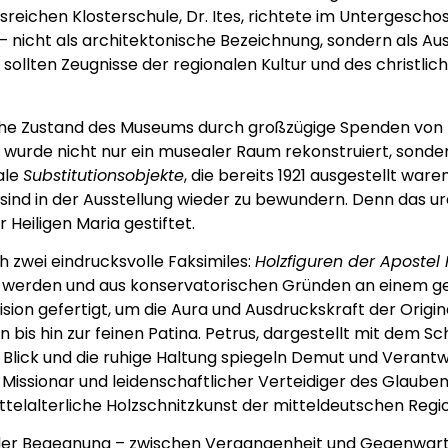
ionsreichen Klosterschule, Dr. Ites, richtete im Unterges
 – nicht als architektonische Bezeichnung, sondern als A
ier sollten Zeugnisse der regionalen Kultur und des christ
che Zustand des Museums durch großzügige Spenden von 
 wurde nicht nur ein musealer Raum rekonstruiert, sonder
ale
Substitutionsobjekte
, die bereits 1921 ausgestellt war
a, sind in der Ausstellung wieder zu bewundern. Denn das u
 Heiligen Maria gestiftet.
 zwei eindrucksvolle Faksimiles:
Holzfiguren der Apostel
rt werden und aus konservatorischen Gründen an einem g
sion gefertigt, um die Aura und Ausdruckskraft der Origi
is hin zur feinen Patina. Petrus, dargestellt mit dem Schl
 Blick und die ruhige Haltung spiegeln Demut und Verantw
r Missionar und leidenschaftlicher Verteidiger des Glauben
ttelalterliche Holzschnitzkunst der mitteldeutschen Regio
t der Begegnung – zwischen Vergangenheit und Gegenwar