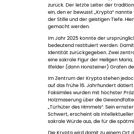
zurück. Der letzte Leiter der tradit
ein, den er bewusst „Krypta“ nannte
der Stille und der geistigen Tiefe. H
gemacht werden.
Im Jahr 2025 konnte der ursprüngli
bedeutend restituiert werden. Damit
Identität zurückgegeben. Zwei zentr
eine sakrale Figur der Heiligen Mari
Ilfelder (dann Honsteiner) Grafen der
Im Zentrum der Krypta stehen jedoch
auf das frühe 16. Jahrhundert datie
Faksimiles wurden mit höchster Präzi
Holzmaserung über die Gewandfalten b
„Türhüter des Himmels“. Sein ernster
Schwert, erscheint als intellektuelle
sakrale Würde aus, die für die spätmi
Die Krypta wird damit zu einem Or