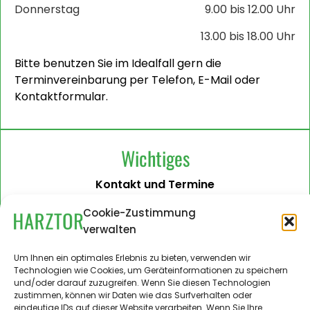
Donnerstag
9.00 bis 12.00 Uhr
13.00 bis 18.00 Uhr
Bitte benutzen Sie im Idealfall gern die
Terminvereinbarung per Telefon, E-Mail oder
Kontaktformular.
Wichtiges
Kontakt und Termine
Barrierefreiheit
Cookie-Zustimmung
verwalten
Impressum
Datenschutzerklärung
Um Ihnen ein optimales Erlebnis zu bieten, verwenden wir
Technologien wie Cookies, um Geräteinformationen zu speichern
Administration
und/oder darauf zuzugreifen. Wenn Sie diesen Technologien
zustimmen, können wir Daten wie das Surfverhalten oder
Harztor.de als Web-App
eindeutige IDs auf dieser Website verarbeiten. Wenn Sie Ihre