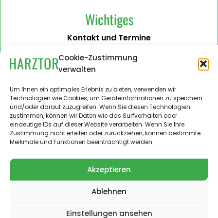
Wichtiges
Kontakt und Termine
Barrierefreiheit
Cookie-Zustimmung
verwalten
Impressum
Datenschutzerklärung
Um Ihnen ein optimales Erlebnis zu bieten, verwenden wir
Technologien wie Cookies, um Geräteinformationen zu speichern
Administration
und/oder darauf zuzugreifen. Wenn Sie diesen Technologien
zustimmen, können wir Daten wie das Surfverhalten oder
Harztor.de als Web-App
eindeutige IDs auf dieser Website verarbeiten. Wenn Sie Ihre
auf
Zustimmung nicht erteilen oder zurückziehen, können bestimmte
iPhone und Android
Merkmale und Funktionen beeinträchtigt werden.
Akzeptieren
Ablehnen
© 2024 – 2026 Landgemeinde Harztor. Alle Rechte
vorbehalten.
Einstellungen ansehen