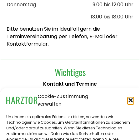
Donnerstag
9.00 bis 12.00 Uhr
13.00 bis 18.00 Uhr
Bitte benutzen Sie im Idealfall gern die
Terminvereinbarung per Telefon, E-Mail oder
Kontaktformular.
Wichtiges
Kontakt und Termine
Barrierefreiheit
Cookie-Zustimmung
verwalten
Impressum
Datenschutzerklärung
Um Ihnen ein optimales Erlebnis zu bieten, verwenden wir
Technologien wie Cookies, um Geräteinformationen zu speichern
Administration
und/oder darauf zuzugreifen. Wenn Sie diesen Technologien
zustimmen, können wir Daten wie das Surfverhalten oder
Harztor.de als Web-App
eindeutige IDs auf dieser Website verarbeiten. Wenn Sie Ihre