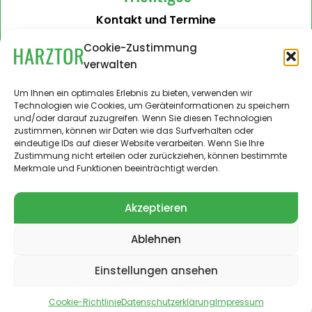
Kontakt und Termine
Barrierefreiheit
Cookie-Zustimmung
verwalten
Impressum
Datenschutzerklärung
Um Ihnen ein optimales Erlebnis zu bieten, verwenden wir
Technologien wie Cookies, um Geräteinformationen zu speichern
Administration
und/oder darauf zuzugreifen. Wenn Sie diesen Technologien
zustimmen, können wir Daten wie das Surfverhalten oder
Harztor.de als Web-App
eindeutige IDs auf dieser Website verarbeiten. Wenn Sie Ihre
auf
Zustimmung nicht erteilen oder zurückziehen, können bestimmte
iPhone und Android
Merkmale und Funktionen beeinträchtigt werden.
Akzeptieren
Ablehnen
© 2024 – 2026 Landgemeinde Harztor. Alle Rechte
vorbehalten.
Einstellungen ansehen
Cookie-Richtlinie
Datenschutzerklärung
Impressum