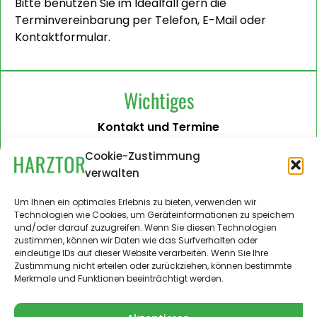
Bitte benutzen Sie im Idealfall gern die
Terminvereinbarung per Telefon, E-Mail oder
Kontaktformular.
Wichtiges
Kontakt und Termine
Barrierefreiheit
Cookie-Zustimmung
verwalten
Impressum
Datenschutzerklärung
Um Ihnen ein optimales Erlebnis zu bieten, verwenden wir
Technologien wie Cookies, um Geräteinformationen zu speichern
Administration
und/oder darauf zuzugreifen. Wenn Sie diesen Technologien
zustimmen, können wir Daten wie das Surfverhalten oder
Harztor.de als Web-App
eindeutige IDs auf dieser Website verarbeiten. Wenn Sie Ihre
auf
Zustimmung nicht erteilen oder zurückziehen, können bestimmte
iPhone und Android
Merkmale und Funktionen beeinträchtigt werden.