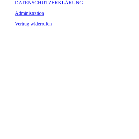
DATENSCHUTZERKLÄRUNG
Administration
Vertrag widerrufen
So erreichen Sie uns:
036331 462-77
tourismus@harztor.de
www.harztor-
erlebenswert.de
Stolberger Straße
3, 99768 Harztor
OT Neustadt
Montag: 9 - 12
Uhr I 14 - 16 Uhr
Dienstag: 9 - 12
Uhr I 14 - 18 Uhr
Mittwoch: 9 - 12
Uhr
Donnerstag: 9 - 12
Uhr I 14 - 16 Uhr