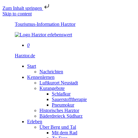
Zum Inhalt springen
Skip to content
Tourismus-Information Harztor
0
Harztor.de
Start
Nachrichten
Kennenlernen
Luftkurort Neustadt
Kurangebote
Schlafkur
Sauerstofftherapie
Pneumokur
Historisches Harztor
Bäderdreieck Südharz
Erleben
Über Berg und Tal
Mit dem Rad