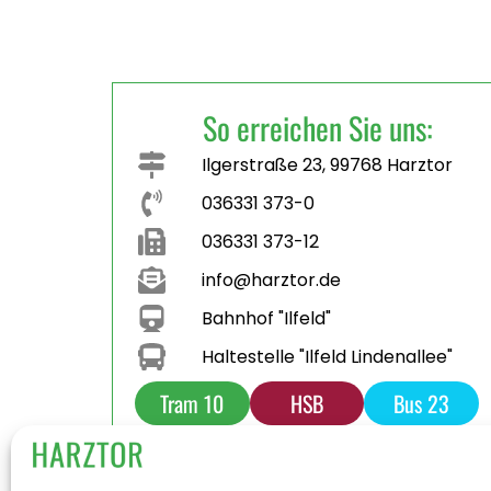
So erreichen Sie uns:
Ilgerstraße 23, 99768 Harztor
036331 373-0
036331 373-12
info@harztor.de
Bahnhof "Ilfeld"
Haltestelle "Ilfeld Lindenallee"
Tram 10
HSB
Bus 23
Bus 231
Parkplatz
Toilette