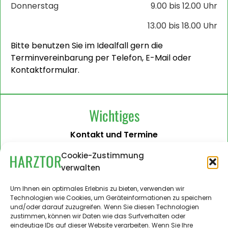
Donnerstag
9.00 bis 12.00 Uhr
13.00 bis 18.00 Uhr
Bitte benutzen Sie im Idealfall gern die
Terminvereinbarung per Telefon, E-Mail oder
Kontaktformular.
Wichtiges
Kontakt und Termine
Barrierefreiheit
Cookie-Zustimmung
verwalten
Impressum
Datenschutzerklärung
Um Ihnen ein optimales Erlebnis zu bieten, verwenden wir
Technologien wie Cookies, um Geräteinformationen zu speichern
Administration
und/oder darauf zuzugreifen. Wenn Sie diesen Technologien
zustimmen, können wir Daten wie das Surfverhalten oder
Harztor.de als Web-App
eindeutige IDs auf dieser Website verarbeiten. Wenn Sie Ihre