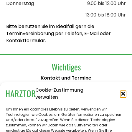
Donnerstag
9.00 bis 12.00 Uhr
13.00 bis 18.00 Uhr
Bitte benutzen Sie im Idealfall gern die
Terminvereinbarung per Telefon, E-Mail oder
Kontaktformular.
Wichtiges
Kontakt und Termine
Barrierefreiheit
Cookie-Zustimmung
verwalten
Impressum
Datenschutzerklärung
Um Ihnen ein optimales Erlebnis zu bieten, verwenden wir
Technologien wie Cookies, um Geräteinformationen zu speichern
Administration
und/oder darauf zuzugreifen. Wenn Sie diesen Technologien
zustimmen, können wir Daten wie das Surfverhalten oder
Harztor.de als Web-App
eindeutige IDs auf dieser Website verarbeiten. Wenn Sie Ihre