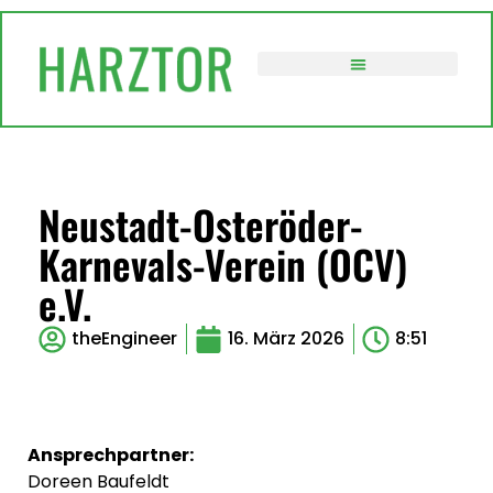
VERWALTUNG / POLITIK
Neustadt-Osteröder-
Karnevals-Verein (OCV)
e.V.
theEngineer
16. März 2026
8:51
Ansprechpartner:
Doreen Baufeldt