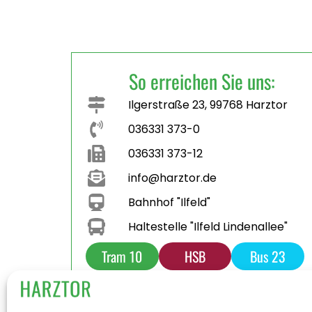
So erreichen Sie uns:
Ilgerstraße 23, 99768 Harztor
036331 373-0
036331 373-12
info@harztor.de
Bahnhof "Ilfeld"
Haltestelle "Ilfeld Lindenallee"
Tram 10
HSB
Bus 23
Bus 231
Parkplatz
Toilette