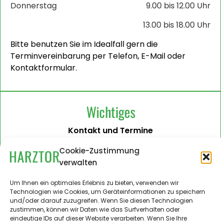
Donnerstag
9.00 bis 12.00 Uhr
13.00 bis 18.00 Uhr
Bitte benutzen Sie im Idealfall gern die
Terminvereinbarung per Telefon, E-Mail oder
Kontaktformular.
Wichtiges
Kontakt und Termine
Barrierefreiheit
Cookie-Zustimmung
verwalten
Impressum
Datenschutzerklärung
Um Ihnen ein optimales Erlebnis zu bieten, verwenden wir
Technologien wie Cookies, um Geräteinformationen zu speichern
Administration
und/oder darauf zuzugreifen. Wenn Sie diesen Technologien
zustimmen, können wir Daten wie das Surfverhalten oder
Harztor.de als Web-App
eindeutige IDs auf dieser Website verarbeiten. Wenn Sie Ihre