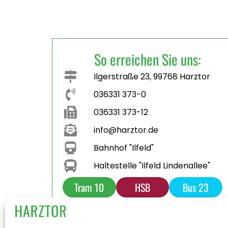
So erreichen Sie uns:
Ilgerstraße 23, 99768 Harztor
036331 373-0
036331 373-12
info@harztor.de
Bahnhof "Ilfeld"
Haltestelle "Ilfeld Lindenallee"
Tram 10
HSB
Bus 23
Bus 231
Parkplatz
Toilette