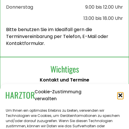
Donnerstag
9.00 bis 12.00 Uhr
13.00 bis 18.00 Uhr
Bitte benutzen Sie im Idealfall gern die
Terminvereinbarung per Telefon, E-Mail oder
Kontaktformular.
Wichtiges
Kontakt und Termine
Barrierefreiheit
Cookie-Zustimmung
verwalten
Impressum
Datenschutzerklärung
Um Ihnen ein optimales Erlebnis zu bieten, verwenden wir
Technologien wie Cookies, um Geräteinformationen zu speichern
Administration
und/oder darauf zuzugreifen. Wenn Sie diesen Technologien
zustimmen, können wir Daten wie das Surfverhalten oder
Harztor.de als Web-App