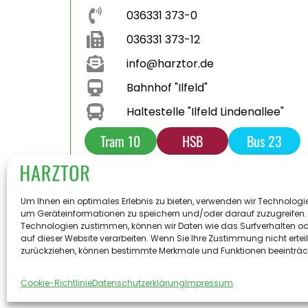
036331 373-0
036331 373-12
info@harztor.de
Bahnhof "Ilfeld"
Haltestelle "Ilfeld Lindenallee"
Tram 10
HSB
Bus 23
Bus 231
Parkplatz
Toilette
Um Ihnen ein optimales Erlebnis zu bieten, verwenden wir Technologi
um Geräteinformationen zu speichern und/oder darauf zuzugreifen.
Technologien zustimmen, können wir Daten wie das Surfverhalten od
auf dieser Website verarbeiten. Wenn Sie Ihre Zustimmung nicht ertei
© 2
zurückziehen, können bestimmte Merkmale und Funktionen beeinträc
Cookie-Richtlinie
Datenschutzerklärung
Impressum