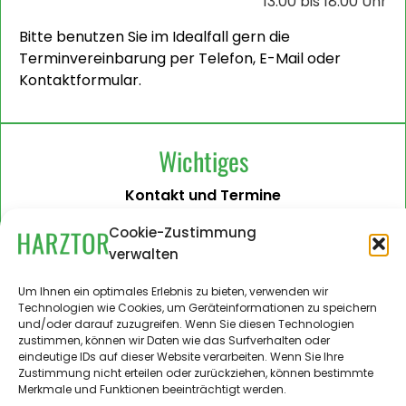
13.00 bis 18.00 Uhr
Bitte benutzen Sie im Idealfall gern die
Terminvereinbarung per Telefon, E-Mail oder
Kontaktformular.
Wichtiges
Kontakt und Termine
Barrierefreiheit
Cookie-Zustimmung
verwalten
Impressum
Datenschutzerklärung
Um Ihnen ein optimales Erlebnis zu bieten, verwenden wir
Technologien wie Cookies, um Geräteinformationen zu speichern
Administration
und/oder darauf zuzugreifen. Wenn Sie diesen Technologien
zustimmen, können wir Daten wie das Surfverhalten oder
Harztor.de als Web-App
eindeutige IDs auf dieser Website verarbeiten. Wenn Sie Ihre
auf
Zustimmung nicht erteilen oder zurückziehen, können bestimmte
iPhone und Android
Merkmale und Funktionen beeinträchtigt werden.