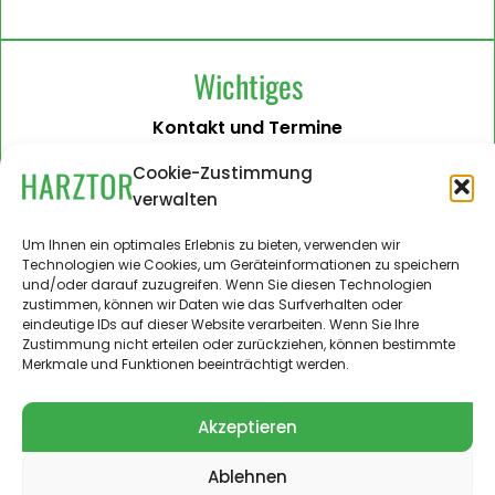
Wichtiges
Kontakt und Termine
Barrierefreiheit
Cookie-Zustimmung
verwalten
Impressum
Datenschutzerklärung
Um Ihnen ein optimales Erlebnis zu bieten, verwenden wir
Technologien wie Cookies, um Geräteinformationen zu speichern
Administration
und/oder darauf zuzugreifen. Wenn Sie diesen Technologien
zustimmen, können wir Daten wie das Surfverhalten oder
Harztor.de als Web-App
eindeutige IDs auf dieser Website verarbeiten. Wenn Sie Ihre
auf
Zustimmung nicht erteilen oder zurückziehen, können bestimmte
iPhone und Android
Merkmale und Funktionen beeinträchtigt werden.
Akzeptieren
Ablehnen
© 2024 – 2026 Landgemeinde Harztor. Alle Rechte