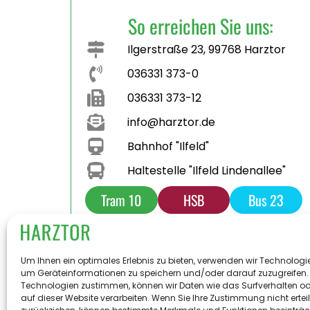
So erreichen Sie uns:
Ilgerstraße 23, 99768 Harztor
036331 373-0
036331 373-12
info@harztor.de
Bahnhof "Ilfeld"
Haltestelle "Ilfeld Lindenallee"
Tram 10
HSB
Bus 23
Bus 231
Parkplatz
Toilette
Um Ihnen ein optimales Erlebnis zu bieten, verwenden wir Technologi
um Geräteinformationen zu speichern und/oder darauf zuzugreifen.
Technologien zustimmen, können wir Daten wie das Surfverhalten od
auf dieser Website verarbeiten. Wenn Sie Ihre Zustimmung nicht ertei