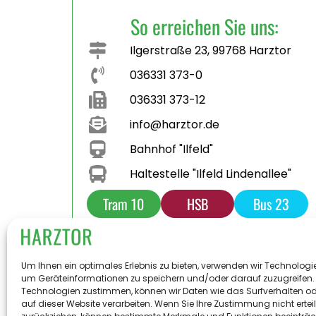
So erreichen Sie uns:
Ilgerstraße 23, 99768 Harztor
036331 373-0
036331 373-12
info@harztor.de
Bahnhof "Ilfeld"
Haltestelle "Ilfeld Lindenallee"
Tram 10
HSB
Bus 23
Bus 231
Parkplatz
Toilette
Um Ihnen ein optimales Erlebnis zu bieten, verwenden wir Technologi
um Geräteinformationen zu speichern und/oder darauf zuzugreifen.
Technologien zustimmen, können wir Daten wie das Surfverhalten od
auf dieser Website verarbeiten. Wenn Sie Ihre Zustimmung nicht ertei