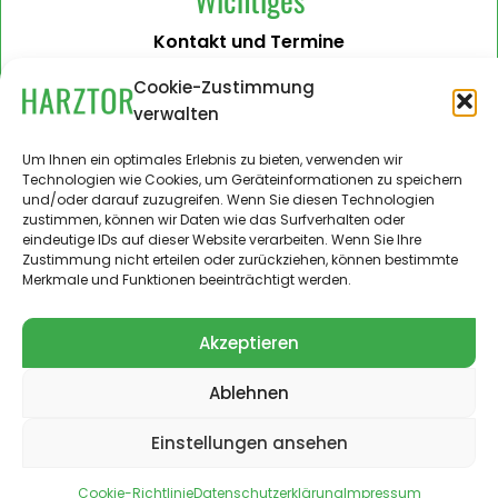
Kontakt und Termine
Barrierefreiheit
Cookie-Zustimmung
verwalten
Impressum
Datenschutzerklärung
Um Ihnen ein optimales Erlebnis zu bieten, verwenden wir
Technologien wie Cookies, um Geräteinformationen zu speichern
Administration
und/oder darauf zuzugreifen. Wenn Sie diesen Technologien
zustimmen, können wir Daten wie das Surfverhalten oder
Harztor.de als Web-App
eindeutige IDs auf dieser Website verarbeiten. Wenn Sie Ihre
auf
Zustimmung nicht erteilen oder zurückziehen, können bestimmte
iPhone und Android
Merkmale und Funktionen beeinträchtigt werden.
Akzeptieren
Ablehnen
© 2024 – 2026 Landgemeinde Harztor. Alle Rechte
vorbehalten.
Einstellungen ansehen
Cookie-Richtlinie
Datenschutzerklärung
Impressum