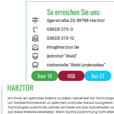
So erreichen Sie uns:
Ilgerstraße 23, 99768 Harztor
036331 373-0
036331 373-12
info@harztor.de
Bahnhof "Ilfeld"
Haltestelle "Ilfeld Lindenallee"
Tram 10
HSB
Bus 23
Bus 231
Parkplatz
Toilette
Um Ihnen ein optimales Erlebnis zu bieten, verwenden wir Technologi
um Geräteinformationen zu speichern und/oder darauf zuzugreifen.
Technologien zustimmen, können wir Daten wie das Surfverhalten od
auf dieser Website verarbeiten. Wenn Sie Ihre Zustimmung nicht ertei