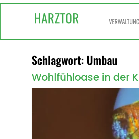
springen
VERWALTUNG 
Schlagwort:
Umbau
Wohlfühloase in der K