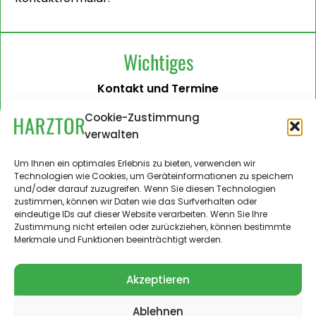
Wichtiges
Kontakt und Termine
Barrierefreiheit
Cookie-Zustimmung
verwalten
Impressum
Datenschutzerklärung
Um Ihnen ein optimales Erlebnis zu bieten, verwenden wir
Technologien wie Cookies, um Geräteinformationen zu speichern
Administration
und/oder darauf zuzugreifen. Wenn Sie diesen Technologien
zustimmen, können wir Daten wie das Surfverhalten oder
Harztor.de als Web-App
eindeutige IDs auf dieser Website verarbeiten. Wenn Sie Ihre
auf
Zustimmung nicht erteilen oder zurückziehen, können bestimmte
iPhone und Android
Merkmale und Funktionen beeinträchtigt werden.
Akzeptieren
Ablehnen