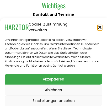
Wichtiges
Kontakt und Termine
Barrierefreiheit
Cookie-Zustimmung
verwalten
Impressum
Datenschutzerklärung
Um Ihnen ein optimales Erlebnis zu bieten, verwenden wir
Technologien wie Cookies, um Geräteinformationen zu speichern
Administration
und/oder darauf zuzugreifen. Wenn Sie diesen Technologien
zustimmen, können wir Daten wie das Surfverhalten oder
Harztor.de als Web-App
eindeutige IDs auf dieser Website verarbeiten. Wenn Sie Ihre
auf
Zustimmung nicht erteilen oder zurückziehen, können bestimmte
iPhone und Android
Merkmale und Funktionen beeinträchtigt werden.
Akzeptieren
Ablehnen
© 2024 – 2026 Landgemeinde Harztor. Alle Rechte
vorbehalten.
Einstellungen ansehen